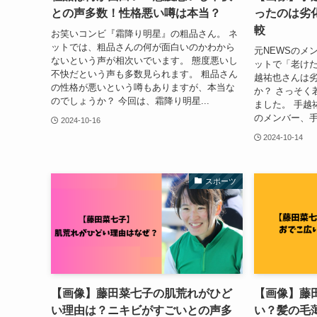
との声多数！性格悪い噂は本当？
ったのは劣化
較
お笑いコンビ『霜降り明星』の粗品さん。 ネ
ットでは、粗品さんの何が面白いのかわから
元NEWSのメ
ないという声が相次いでいます。 態度悪いし
ットで「老けた
不快だという声も多数見られます。 粗品さん
越祐也さんは
の性格が悪いという噂もありますが、本当な
か？ さっそく
のでしょうか？ 今回は、霜降り明星...
ました。 手越
のメンバー、手
2024-10-16
2024-10-14
スポーツ
【画像】藤田菜七子の肌荒れがひど
【画像】藤
い理由は？ニキビがすごいとの声多
い？髪の毛