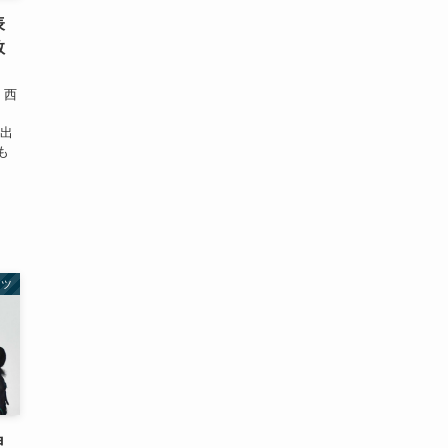
表
数
 西
、
も出
も
ーツ
申