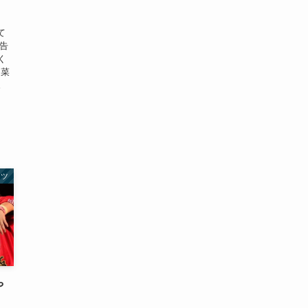
て
申告
く
田菜
。
ーツ
や