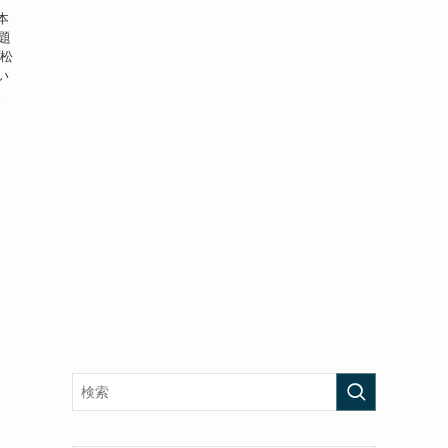
本
話題
プ松
い
。