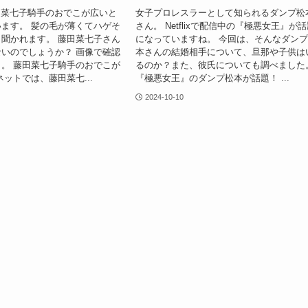
田菜七子騎手のおでこが広いと
女子プロレスラーとして知られるダンプ松
ます。 髪の毛が薄くてハゲそ
さん。 Netflixで配信中の『極悪女王』が
聞かれます。 藤田菜七子さん
になっていますね。 今回は、そんなダン
いのでしょうか？ 画像で確認
本さんの結婚相手について、旦那や子供は
。 藤田菜七子騎手のおでこが
るのか？また、彼氏についても調べました
ネットでは、藤田菜七...
『極悪女王』のダンプ松本が話題！ ...
2024-10-10