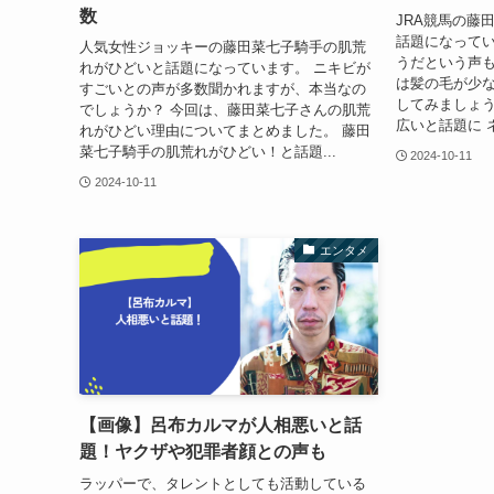
数
JRA競馬の藤
話題になってい
人気女性ジョッキーの藤田菜七子騎手の肌荒
うだという声も
れがひどいと話題になっています。 ニキビが
は髪の毛が少な
すごいとの声が多数聞かれますが、本当なの
してみましょう
でしょうか？ 今回は、藤田菜七子さんの肌荒
広いと話題に 
れがひどい理由についてまとめました。 藤田
菜七子騎手の肌荒れがひどい！と話題...
2024-10-11
2024-10-11
エンタメ
【画像】呂布カルマが人相悪いと話
題！ヤクザや犯罪者顔との声も
ラッパーで、タレントとしても活動している