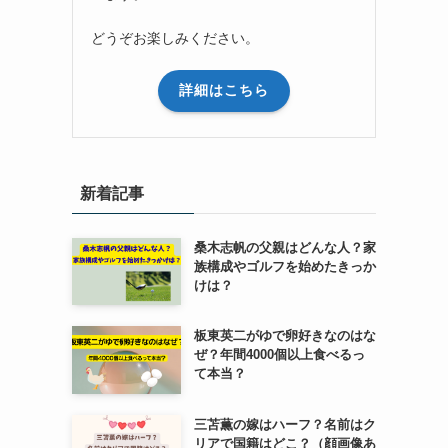
どうぞお楽しみください。
詳細はこちら
新着記事
桑木志帆の父親はどんな人？家
族構成やゴルフを始めたきっか
けは？
板東英二がゆで卵好きなのはな
ぜ？年間4000個以上食べるっ
て本当？
三苫薫の嫁はハーフ？名前はク
リアで国籍はどこ？（顔画像あ