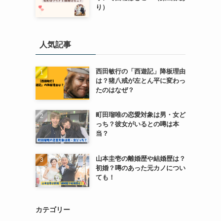
り）
人気記事
西田敏行の「西遊記」降板理由
は？猪八戒が左とん平に変わっ
たのはなぜ？
町田瑠唯の恋愛対象は男・女ど
っち？彼女がいるとの噂は本
当？
山本圭壱の離婚歴や結婚歴は？
初婚？噂のあった元カノについ
ても！
カテゴリー