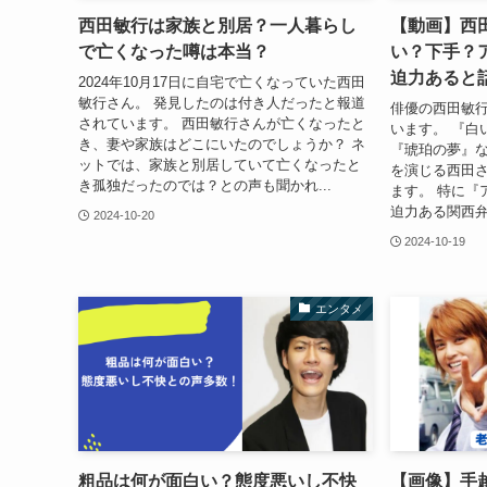
西田敏行は家族と別居？一人暮らし
【動画】西
で亡くなった噂は本当？
い？下手？
迫力あると
2024年10月17日に自宅で亡くなっていた西田
敏行さん。 発見したのは付き人だったと報道
俳優の西田敏
されています。 西田敏行さんが亡くなったと
います。 『白
き、妻や家族はどこにいたのでしょうか？ ネ
『琥珀の夢』
ットでは、家族と別居していて亡くなったと
を演じる西田
き孤独だったのでは？との声も聞かれ...
ます。 特に『
迫力ある関西弁
2024-10-20
2024-10-19
エンタメ
粗品は何が面白い？態度悪いし不快
【画像】手