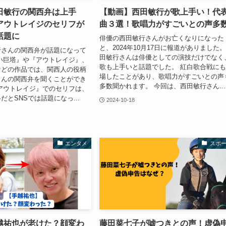
田敏行の関西弁は上手
【動画】西田敏行が歌上手い！代
アウトレイジのセリフが
曲３選！歌唱力がすごいとの声多
話題に
俳優の西田敏行さんがお亡くなりになった
と、2024年10月17日に報道がありました。
行さんの関西弁が話題になって
田敏行さんは俳優としての演技だけでなく
い巨塔』や『アウトレイジ』、
歌も上手いと話題でした。 紅白歌合戦に
などの作品では、関西人の役柄
場したことがあり、歌唱力がすごいとの声
さんの関西弁を聞くことができ
多数聞かれます。 今回は、西田敏行さん...
アウトレイジ』でのセリフは、
だとSNSでは話題になっ...
2024-10-18
エンタメ
スポ
越祐也が老けた？顔変わ
藤田菜七子が嘘つきとの声！虚偽