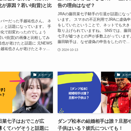
が原因？若い頃(昔)と比
告の理由はなぜ？
JRAの藤田菜七子騎手の引退が話題になっ
います。 スマホの不正利用でJRAに虚偽
ンバーだった手越祐也さん。 ネ
をしていたということで、ネットでも大き
」と話題になっています。 手
取り上げられていますね。 SNSでは、藤
劣化で顔変わったのでしょう
七子が嘘つきとの声が多数上がっています
若い頃(昔)の画像と比較してみ
藤田騎手は、なぜ虚偽の申告をしたので...
祐也が老けたと話題に 元NEWS
越祐也さんが老けたとネッ...
2024-10-13
スポーツ
スポ
田菜七子はおでこが広
ダンプ松本の結婚相手は誰？旦那
薄くてハゲそうと話題に
子供はいる？彼氏についても！