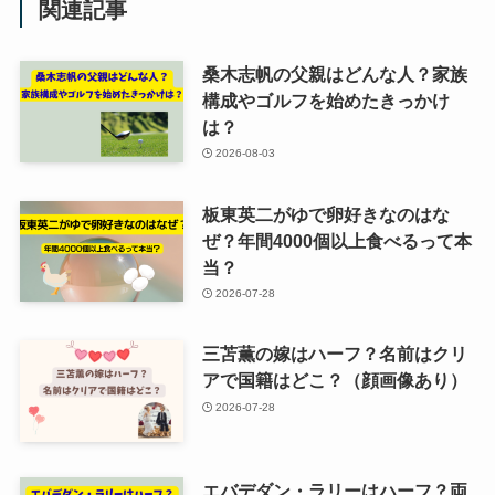
関連記事
桑木志帆の父親はどんな人？家族
構成やゴルフを始めたきっかけ
は？
2026-08-03
板東英二がゆで卵好きなのはな
ぜ？年間4000個以上食べるって本
当？
2026-07-28
三苫薫の嫁はハーフ？名前はクリ
アで国籍はどこ？（顔画像あり）
2026-07-28
エバデダン・ラリーはハーフ？両