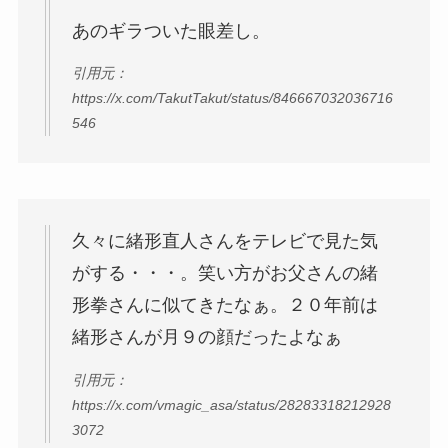
あのギラついた眼差し。
引用元：
https://x.com/TakutTakut/status/846667032036716
546
久々に緒形直人さんをテレビで見た気
がする・・・。笑い方がお父さんの緒
形拳さんに似てきたなぁ。２０年前は
緒形さんが月９の顔だったよなぁ
引用元：
https://x.com/vmagic_asa/status/28283318212928
3072