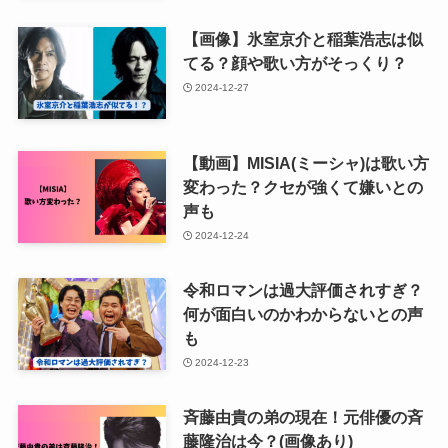
【画像】氷室京介と稲葉浩志は似
てる？顔や歌い方がそっくり？
2024-12-27
【動画】MISIA(ミーシャ)は歌い方
変わった？クセが強くて嫌いとの
声も
2024-12-24
令和ロマンは過大評価されすぎ？
何が面白いのかわからないとの声
も
2024-12-23
斉藤由貴の弟の現在！元俳優の斉
藤隆治は今？(画像あり)