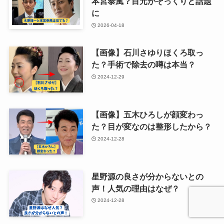
本宮泰風？目元がそっくりと話題
に
2026-04-18
【画像】石川さゆりほくろ取っ
た？手術で除去の噂は本当？
2024-12-29
【画像】五木ひろしが顔変わっ
た？目が変なのは整形したから？
2024-12-28
星野源の良さが分からないとの
声！人気の理由はなぜ？
2024-12-28