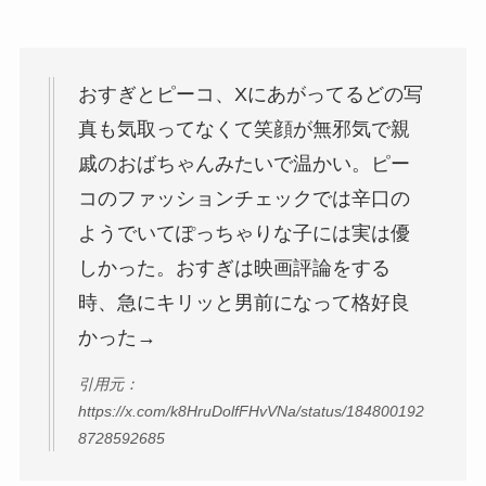
おすぎとピーコ、Xにあがってるどの写
真も気取ってなくて笑顔が無邪気で親
戚のおばちゃんみたいで温かい。ピー
コのファッションチェックでは辛口の
ようでいてぽっちゃりな子には実は優
しかった。おすぎは映画評論をする
時、急にキリッと男前になって格好良
かった→
引用元：
https://x.com/k8HruDolfFHvVNa/status/184800192
8728592685