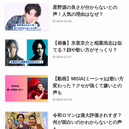
星野源の良さが分からないとの
声！人気の理由はなぜ？
2024-12-28
【画像】氷室京介と稲葉浩志は似
てる？顔や歌い方がそっくり？
2024-12-27
【動画】MISIA(ミーシャ)は歌い方
変わった？クセが強くて嫌いとの
声も
2024-12-24
令和ロマンは過大評価されすぎ？
何が面白いのかわからないとの声