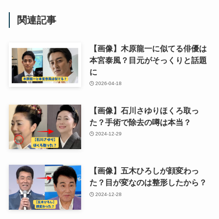
関連記事
【画像】木原龍一に似てる俳優は
本宮泰風？目元がそっくりと話題
に
2026-04-18
【画像】石川さゆりほくろ取っ
た？手術で除去の噂は本当？
2024-12-29
【画像】五木ひろしが顔変わっ
た？目が変なのは整形したから？
2024-12-28