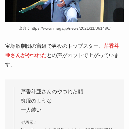
出典：https://www.lmaga.jp/news/2021/11/361496/
宝塚歌劇団の宙組で男役のトップスター、
芹香斗
亜さんがやつれた
との声がネットで上がっていま
す。
芹香斗亜さんのやつれた顔
喪服のような
一人装い
引用元：