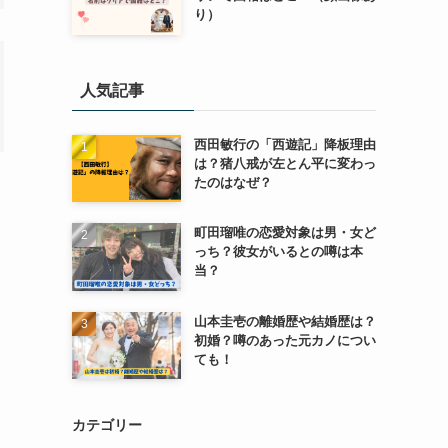
り）
人気記事
西田敏行の「西遊記」降板理由
は？猪八戒が左とん平に変わっ
たのはなぜ？
町田瑠唯の恋愛対象は男・女ど
っち？彼女がいるとの噂は本
当？
山本圭壱の離婚歴や結婚歴は？
初婚？噂のあった元カノについ
ても！
カテゴリー