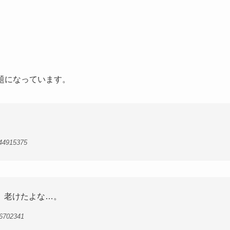
題になっています。
44915375
、老けたよな…。
6702341