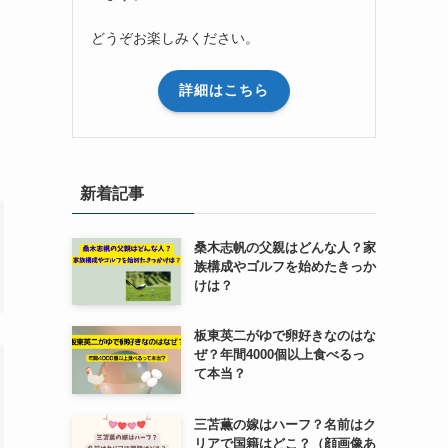
どうぞお楽しみください。
詳細はこちら
新着記事
桑木志帆の父親はどんな人？家
族構成やゴルフを始めたきっか
けは？
板東英二がゆで卵好きなのはな
ぜ？年間4000個以上食べるっ
て本当？
三苫薫の嫁はハーフ？名前はク
リアで国籍はどこ？（顔画像あ