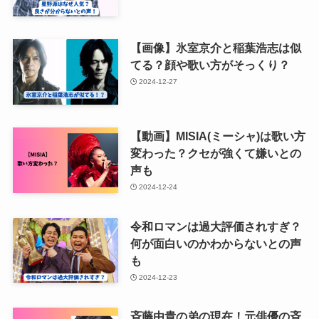
【画像】氷室京介と稲葉浩志は似
てる？顔や歌い方がそっくり？
2024-12-27
【動画】MISIA(ミーシャ)は歌い方
変わった？クセが強くて嫌いとの
声も
2024-12-24
令和ロマンは過大評価されすぎ？
何が面白いのかわからないとの声
も
2024-12-23
斉藤由貴の弟の現在！元俳優の斉