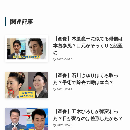
関連記事
【画像】木原龍一に似てる俳優は
本宮泰風？目元がそっくりと話題
に
2026-04-18
【画像】石川さゆりほくろ取っ
た？手術で除去の噂は本当？
2024-12-29
【画像】五木ひろしが顔変わっ
た？目が変なのは整形したから？
2024-12-28