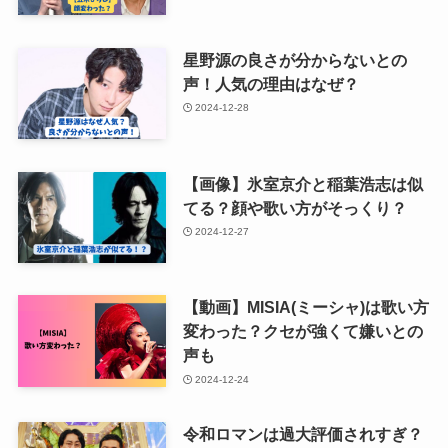
星野源の良さが分からないとの
声！人気の理由はなぜ？
2024-12-28
【画像】氷室京介と稲葉浩志は似
てる？顔や歌い方がそっくり？
2024-12-27
【動画】MISIA(ミーシャ)は歌い方
変わった？クセが強くて嫌いとの
声も
2024-12-24
令和ロマンは過大評価されすぎ？